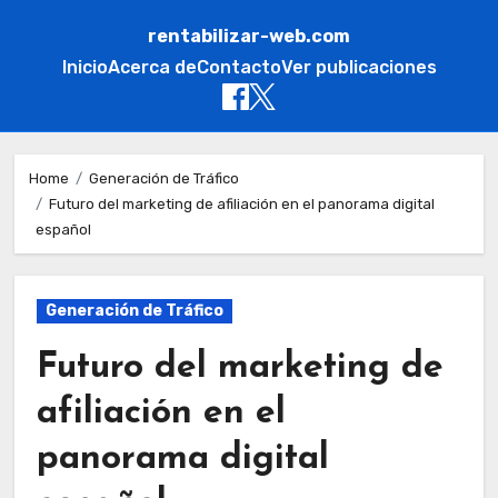
rentabilizar-web.com
Inicio
Acerca de
Contacto
Ver publicaciones
Skip
to
Home
Generación de Tráfico
Futuro del marketing de afiliación en el panorama digital
content
español
Generación de Tráfico
Futuro del marketing de
afiliación en el
panorama digital