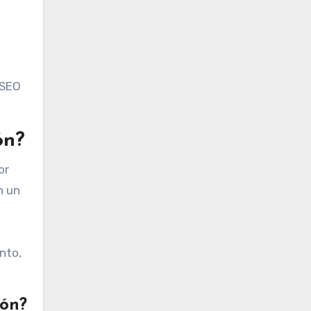
 SEO
ón?
or
n un
nto,
ión?