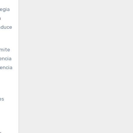
tegia
n
raduce
rmite
encia
nencia
es
e