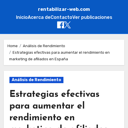
rentabilizar-web.com
Inicio
Acerca de
Contacto
Ver publicaciones
Skip
to
Home
Análisis de Rendimiento
Estrategias efectivas para aumentar el rendimiento en
content
marketing de afiliados en España
Análisis de Rendimiento
Estrategias efectivas
para aumentar el
rendimiento en